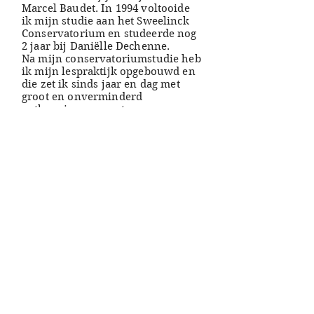
Marcel Baudet. In 1994 voltooide
ik mijn studie aan het Sweelinck
Conservatorium en studeerde nog
2 jaar bij Daniëlle Dechenne.
Na mijn conservatoriumstudie heb
ik mijn lespraktijk opgebouwd en
die zet ik sinds jaar en dag met
groot en onverminderd
enthousiasme voort.
Hoewel ik graag solo recitals geef
en liedrecitals begeleid, heeft dat
vele jaren plaats moeten maken
voor mijn activiteiten als pianiste
van het
Rondane Kwartet
. Dit
kwartet was het enige
viervleugelkwartet ter wereld dat
de vijf avondvullende werken
voor meer toetsinstrumenten van
Simeon ten Holt, in vaste
bezetting, uitvoerde. Naast onze
concerten in binnen- en
buitenland, produceerden we ook
zelf concerten en hebben we sinds
2010 vijf dubbel-CD’s uitgebracht.